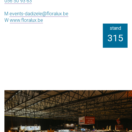
056 50 93 63
M
events-dadizele@floralux.be
W
www.floralux.be
stand
315