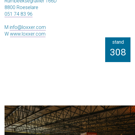
Rumbeeksegravier 166D
8800 Roeselare
051 74 83 96
M
info@loxxer.com
W
www.loxxer.com
stand
308