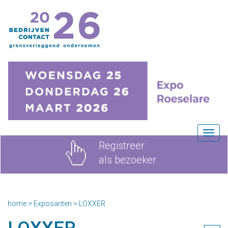
Togg
Registreer
navig
als bezoeker
home
>
Exposanten
>
LOXXER